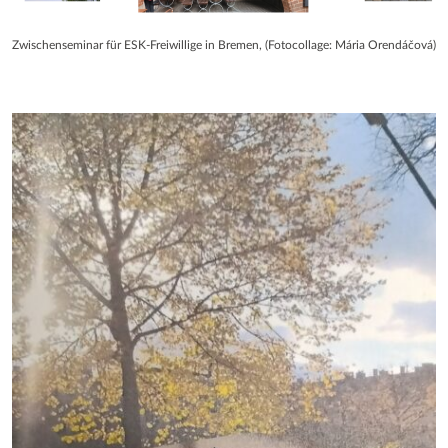
Zwischenseminar für ESK-Freiwillige in Bremen, (Fotocollage: Mária Orendáčová)