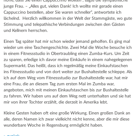
hoffe, dass Sie einen Cappucchno wollten“, sagte die sympathische
junge Frau. – „Alles gut, vielen Dank! Ich wollte mir gerade einen
Cappuccino bestellen, aber Sie waren schneller“, antwortete ich
lächelnd. Herzlich willkommen in der Welt der Stammgäste, wo gute
Stimmung und telepathische Verbindungen zwischen den Gästen
und Kellnern herrschen.
Einen Tag später hat mir schon wieder jemand geholfen. Es ging mal
wieder um eine Taschengeschichte. Zwei Mal die Woche besuche ich
in einem Fitnessstudio in Obertraubling einen Zumba-Kurs. Um Zeit
zu sparen, erledige ich davor meine Einkäufe in einem nahegelegenen
Supermarkt. Das heißt, dass ich regelmäßig meine Einkaufstaschen
ins Fitnessstudio und von dort weiter zur Bushaltestelle schleppe. Als
ich auf dem Weg vom Fitnessstudio zur Bushaltestelle war, hat mir
eine Frau, die an diesem Tag zum ersten Mal im Zumba war,
angeboten, mich mit meinen Einkaufstaschen bis zur Bushaltestelle
zu fahren. Wir haben uns auf dem Weg nett unterhalten und sie hat
mir von ihrer Tochter erzählt, die derzeit in Amerika lebt.
Kleine Gesten haben oft eine große Wirkung. Einen großen Dank an
alle, deren Namen ich zwar vielleicht nicht kenne, aber die mir diese
wunderbare Woche in Regensburg ermöglicht haben.