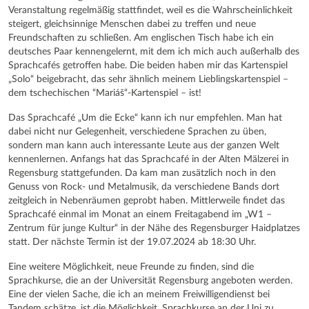
Veranstaltung regelmäßig stattfindet, weil es die Wahrscheinlichkeit
steigert, gleichsinnige Menschen dabei zu treffen und neue
Freundschaften zu schließen. Am englischen Tisch habe ich ein
deutsches Paar kennengelernt, mit dem ich mich auch außerhalb des
Sprachcafés getroffen habe. Die beiden haben mir das Kartenspiel
„Solo“ beigebracht, das sehr ähnlich meinem Lieblingskartenspiel –
dem tschechischen “Mariáš“-Kartenspiel – ist!
Das Sprachcafé „Um die Ecke“ kann ich nur empfehlen. Man hat
dabei nicht nur Gelegenheit, verschiedene Sprachen zu üben,
sondern man kann auch interessante Leute aus der ganzen Welt
kennenlernen. Anfangs hat das Sprachcafé in der Alten Mälzerei in
Regensburg stattgefunden. Da kam man zusätzlich noch in den
Genuss von Rock- und Metalmusik, da verschiedene Bands dort
zeitgleich in Nebenräumen geprobt haben. Mittlerweile findet das
Sprachcafé einmal im Monat an einem Freitagabend im „W1 –
Zentrum für junge Kultur“ in der Nähe des Regensburger Haidplatzes
statt. Der nächste Termin ist der 19.07.2024 ab 18:30 Uhr.
Eine weitere Möglichkeit, neue Freunde zu finden, sind die
Sprachkurse, die an der Universität Regensburg angeboten werden.
Eine der vielen Sache, die ich an meinem Freiwilligendienst bei
Tandem schätze, ist die Möglichkeit, Sprachkurse an der Uni zu