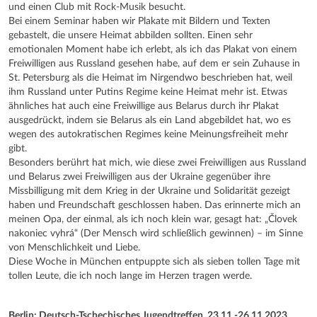
und einen Club mit Rock-Musik besucht.
Bei einem Seminar haben wir Plakate mit Bildern und Texten
gebastelt, die unsere Heimat abbilden sollten. Einen sehr
emotionalen Moment habe ich erlebt, als ich das Plakat von einem
Freiwilligen aus Russland gesehen habe, auf dem er sein Zuhause in
St. Petersburg als die Heimat im Nirgendwo beschrieben hat, weil
ihm Russland unter Putins Regime keine Heimat mehr ist. Etwas
ähnliches hat auch eine Freiwillige aus Belarus durch ihr Plakat
ausgedrückt, indem sie Belarus als ein Land abgebildet hat, wo es
wegen des autokratischen Regimes keine Meinungsfreiheit mehr
gibt.
Besonders berührt hat mich, wie diese zwei Freiwilligen aus Russland
und Belarus zwei Freiwilligen aus der Ukraine gegenüber ihre
Missbilligung mit dem Krieg in der Ukraine und Solidarität gezeigt
haben und Freundschaft geschlossen haben. Das erinnerte mich an
meinen Opa, der einmal, als ich noch klein war, gesagt hat: „Človek
nakoniec vyhrá“ (Der Mensch wird schließlich gewinnen) – im Sinne
von Menschlichkeit und Liebe.
Diese Woche in München entpuppte sich als sieben tollen Tage mit
tollen Leute, die ich noch lange im Herzen tragen werde.
Berlin: Deutsch-Tschechisches Jugendtreffen, 23.11.-26.11.2023