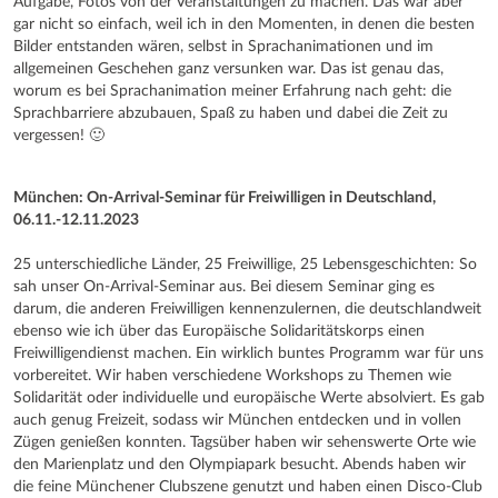
Aufgabe, Fotos von der Veranstaltungen zu machen. Das war aber
gar nicht so einfach, weil ich in den Momenten, in denen die besten
Bilder entstanden wären, selbst in Sprachanimationen und im
allgemeinen Geschehen ganz versunken war. Das ist genau das,
worum es bei Sprachanimation meiner Erfahrung nach geht: die
Sprachbarriere abzubauen, Spaß zu haben und dabei die Zeit zu
vergessen! 🙂
München: On-Arrival-Seminar für Freiwilligen in Deutschland,
06.11.-12.11.2023
25 unterschiedliche Länder, 25 Freiwillige, 25 Lebensgeschichten: So
sah unser On-Arrival-Seminar aus. Bei diesem Seminar ging es
darum, die anderen Freiwilligen kennenzulernen, die deutschlandweit
ebenso wie ich über das Europäische Solidaritätskorps einen
Freiwilligendienst machen. Ein wirklich buntes Programm war für uns
vorbereitet. Wir haben verschiedene Workshops zu Themen wie
Solidarität oder individuelle und europäische Werte absolviert. Es gab
auch genug Freizeit, sodass wir München entdecken und in vollen
Zügen genießen konnten. Tagsüber haben wir sehenswerte Orte wie
den Marienplatz und den Olympiapark besucht. Abends haben wir
die feine Münchener Clubszene genutzt und haben einen Disco-Club