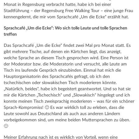
Monat in Regensburg verbracht hatte, habe ich bei einer
Stadtführung – der Regensburg Free Walking Tour – eine junge Frau
kennengelernt, die mir vom Sprachcafé „Um die Ecke“ erzählt hat.
Sprachcafé „Um die Ecke“: Wo sich tolle Leute und tolle Sprachen
treffen
Das Sprachcafé „Um die Ecke“ findet zwei Mal pro Monat statt. Es
gibt mehrere Tische, auf denen ein Kärtchen liegt, das anzeigt,
welche Sprache an diesem Tisch gesprochen wird. Eine Person ist
der Moderator bzw. die Moderatorin und versucht, alle Leute am
Tisch ins laufende Gespräch einzubinden. Einmal hat mich die
Hauptorganisatorin des Sprachcafés gefragt, ob ich den
tschechischen oder slowakischen Tisch moderieren könnte.
„Natürlich, beides“, habe ich begeistert geantwortet. Und so hat sie
mir die Kärtchen „Tschechisch“ und „Slowakisch“ hingelegt und ich
konnte meinen Tisch zweisprachig moderieren – was für ein schöner
Sprach-Kompromiss! 🙂 Es war wirklich toll zu erleben, dass die
Leute sowohl aus Deutschland als auch aus anderen Ländern
vorbeigekommen sind, um meine beiden Muttersprachen zu üben.
🙂
Meiner Erfahrung nach ist es wirklich von Vorteil, wenn eine