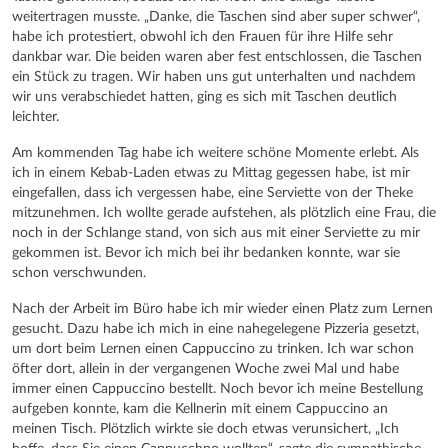
weitertragen musste. „Danke, die Taschen sind aber super schwer“,
habe ich protestiert, obwohl ich den Frauen für ihre Hilfe sehr
dankbar war. Die beiden waren aber fest entschlossen, die Taschen
ein Stück zu tragen. Wir haben uns gut unterhalten und nachdem
wir uns verabschiedet hatten, ging es sich mit Taschen deutlich
leichter.
Am kommenden Tag habe ich weitere schöne Momente erlebt. Als
ich in einem Kebab-Laden etwas zu Mittag gegessen habe, ist mir
eingefallen, dass ich vergessen habe, eine Serviette von der Theke
mitzunehmen. Ich wollte gerade aufstehen, als plötzlich eine Frau, die
noch in der Schlange stand, von sich aus mit einer Serviette zu mir
gekommen ist. Bevor ich mich bei ihr bedanken konnte, war sie
schon verschwunden.
Nach der Arbeit im Büro habe ich mir wieder einen Platz zum Lernen
gesucht. Dazu habe ich mich in eine nahegelegene Pizzeria gesetzt,
um dort beim Lernen einen Cappuccino zu trinken. Ich war schon
öfter dort, allein in der vergangenen Woche zwei Mal und habe
immer einen Cappuccino bestellt. Noch bevor ich meine Bestellung
aufgeben konnte, kam die Kellnerin mit einem Cappuccino an
meinen Tisch. Plötzlich wirkte sie doch etwas verunsichert, „Ich