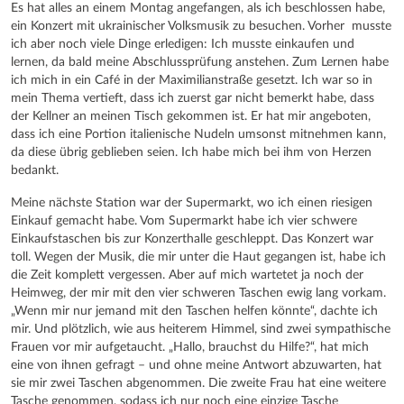
Es hat alles an einem Montag angefangen, als ich beschlossen habe,
ein Konzert mit ukrainischer Volksmusik zu besuchen. Vorher musste
ich aber noch viele Dinge erledigen: Ich musste einkaufen und
lernen, da bald meine Abschlussprüfung anstehen. Zum Lernen habe
ich mich in ein Café in der Maximilianstraße gesetzt. Ich war so in
mein Thema vertieft, dass ich zuerst gar nicht bemerkt habe, dass
der Kellner an meinen Tisch gekommen ist. Er hat mir angeboten,
dass ich eine Portion italienische Nudeln umsonst mitnehmen kann,
da diese übrig geblieben seien. Ich habe mich bei ihm von Herzen
bedankt.
Meine nächste Station war der Supermarkt, wo ich einen riesigen
Einkauf gemacht habe. Vom Supermarkt habe ich vier schwere
Einkaufstaschen bis zur Konzerthalle geschleppt. Das Konzert war
toll. Wegen der Musik, die mir unter die Haut gegangen ist, habe ich
die Zeit komplett vergessen. Aber auf mich wartetet ja noch der
Heimweg, der mir mit den vier schweren Taschen ewig lang vorkam.
„Wenn mir nur jemand mit den Taschen helfen könnte“, dachte ich
mir. Und plötzlich, wie aus heiterem Himmel, sind zwei sympathische
Frauen vor mir aufgetaucht. „Hallo, brauchst du Hilfe?“, hat mich
eine von ihnen gefragt – und ohne meine Antwort abzuwarten, hat
sie mir zwei Taschen abgenommen. Die zweite Frau hat eine weitere
Tasche genommen, sodass ich nur noch eine einzige Tasche