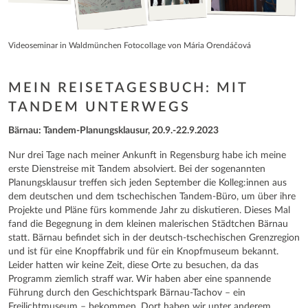
Videoseminar in Waldmünchen Fotocollage von Mária Orendáčová
MEIN REISETAGESBUCH: MIT
TANDEM UNTERWEGS
Bärnau: Tandem-Planungsklausur, 20.9.-22.9.2023
Nur drei Tage nach meiner Ankunft in Regensburg habe ich meine
erste Dienstreise mit Tandem absolviert. Bei der sogenannten
Planungsklausur treffen sich jeden September die Kolleg:innen aus
dem deutschen und dem tschechischen Tandem-Büro, um über ihre
Projekte und Pläne fürs kommende Jahr zu diskutieren. Dieses Mal
fand die Begegnung in dem kleinen malerischen Städtchen Bärnau
statt. Bärnau befindet sich in der deutsch-tschechischen Grenzregion
und ist für eine Knopffabrik und für ein Knopfmuseum bekannt.
Leider hatten wir keine Zeit, diese Orte zu besuchen, da das
Programm ziemlich straff war. Wir haben aber eine spannende
Führung durch den Geschichtspark Bärnau-Tachov – ein
Freilichtmuseum – bekommen. Dort haben wir unter anderem