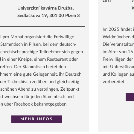
Ort:
J
Univerzitní kavárna Družba,
W
Sedláčkova 19, 301 00 Plzeň 3
Im 2025 findet 
l pro Monat organisiert die Freiwillige
Waldmünchen das
 Stammtisch in Pilsen, bei dem deutsch-
Die Veranstaltu
schechischsprachige Teilnehmer sich gegen
im Alter von 16
 in einer Kneipe, einem Restaurant oder
Freiwilligen der
treffen. Der Stammtisch bietet den
mit Unterstützu
ehmern eine gute Gelegenheit, ihr Deutsch
und Kollegen a
der Tschechisch zu üben und gleichzeitig
vorbereitet.
 schönen Abend zu verbringen. Zeitpunkt
rt wechseln für jeden Stammtisch und
n über Facebook bekanntgegeben.
MEHR INFOS