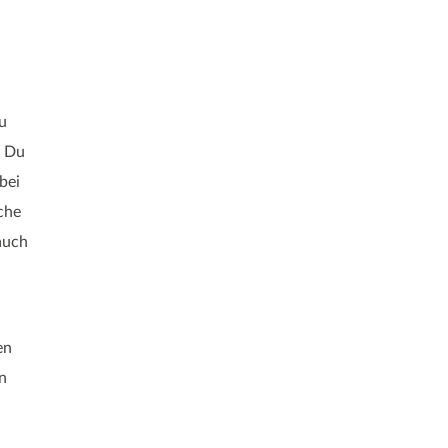
u
t Du
bei
che
auch
en
n